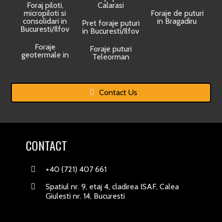
Foraj piloti,
Calarasi
micropiloti si
Foraje de puturi
consolidari in
in Bragadiru
Pret foraje puturi
Bucuresti/Ilfov
in Bucuresti/Ilfov
Foraje
Foraje puturi
geotermale in
Teleorman
Contact Us
CONTACT
+40 (721) 407 661
Spatiul nr. 9, etaj 4, cladirea ISAF, Calea
Giulesti nr. 14, Bucuresti