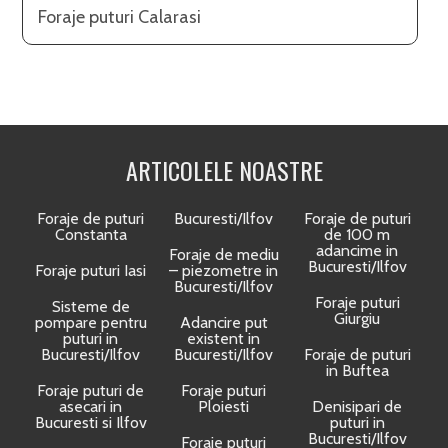
Foraje puturi Calarasi
ARTICOLELE NOASTRE
Foraje de puturi
Bucuresti/Ilfov
Foraje de puturi
Constanta
de 100 m
adancime in
Foraje de mediu
Bucuresti/Ilfov
Foraje puturi Iasi
– piezometre in
Bucuresti/Ilfov
Foraje puturi
Sisteme de
Giurgiu
pompare pentru
Adancire put
puturi in
existent in
Bucuresti/Ilfov
Bucuresti/Ilfov
Foraje de puturi
in Buftea
Foraje puturi de
Foraje puturi
asecari in
Ploiesti
Denisipari de
Bucuresti si Ilfov
puturi in
Bucuresti/Ilfov
Foraje puturi