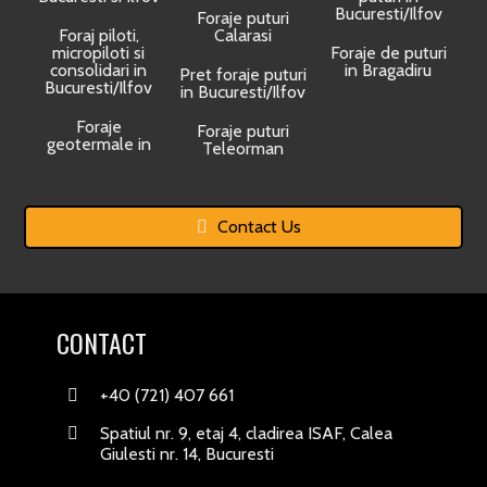
Bucuresti/Ilfov
Foraje puturi
Foraj piloti,
Calarasi
micropiloti si
Foraje de puturi
consolidari in
in Bragadiru
Pret foraje puturi
Bucuresti/Ilfov
in Bucuresti/Ilfov
Foraje
Foraje puturi
geotermale in
Teleorman
Contact Us
CONTACT
+40 (721) 407 661
Spatiul nr. 9, etaj 4, cladirea ISAF, Calea
Giulesti nr. 14, Bucuresti