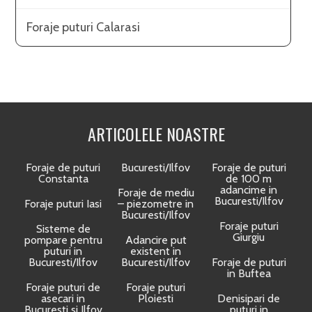
Foraje puturi Calarasi
ARTICOLELE NOASTRE
Foraje de puturi
Bucuresti/Ilfov
Foraje de puturi
Constanta
de 100 m
adancime in
Foraje de mediu
Bucuresti/Ilfov
Foraje puturi Iasi
– piezometre in
Bucuresti/Ilfov
Foraje puturi
Sisteme de
Giurgiu
pompare pentru
Adancire put
puturi in
existent in
Bucuresti/Ilfov
Bucuresti/Ilfov
Foraje de puturi
in Buftea
Foraje puturi de
Foraje puturi
asecari in
Ploiesti
Denisipari de
Bucuresti si Ilfov
puturi in