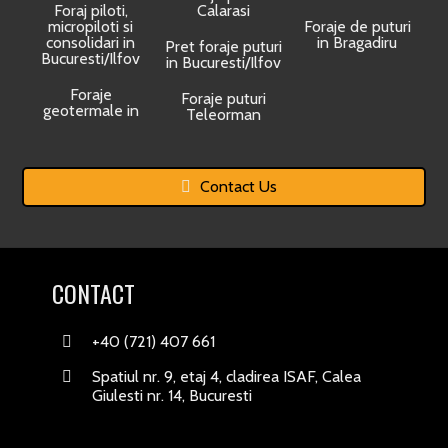
Foraj piloti,
Calarasi
micropiloti si
Foraje de puturi
consolidari in
in Bragadiru
Pret foraje puturi
Bucuresti/Ilfov
in Bucuresti/Ilfov
Foraje
Foraje puturi
geotermale in
Teleorman
Contact Us
CONTACT
+40 (721) 407 661
Spatiul nr. 9, etaj 4, cladirea ISAF, Calea
Giulesti nr. 14, Bucuresti