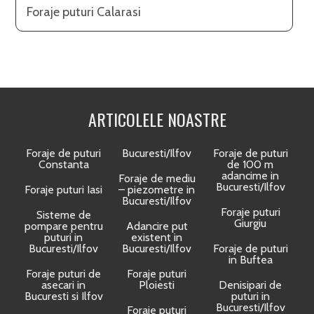
Foraje puturi Calarasi
ARTICOLELE NOASTRE
Foraje de puturi
Bucuresti/Ilfov
Foraje de puturi
Constanta
de 100 m
adancime in
Foraje de mediu
Bucuresti/Ilfov
Foraje puturi Iasi
– piezometre in
Bucuresti/Ilfov
Foraje puturi
Sisteme de
Giurgiu
pompare pentru
Adancire put
puturi in
existent in
Bucuresti/Ilfov
Bucuresti/Ilfov
Foraje de puturi
in Buftea
Foraje puturi de
Foraje puturi
asecari in
Ploiesti
Denisipari de
Bucuresti si Ilfov
puturi in
Bucuresti/Ilfov
Foraje puturi