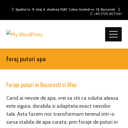
Spatiul nr. 9, etaj 4, cladirea ISAF, Calea Giulesti nr. 14, Bucuresti
+40 (721) 407 661
foraj puturi apa
Foraje puturi in Bucuresti si Ilfov
Cand ai nevoie de apa, vrei sa stii ca solutia aleasa
este sigura, durabila si adaptata exact nevoilor
tale. Asta facem noi: transformam terenul intr-o
sursa stabila de apa curata, prin foraje de puturi in