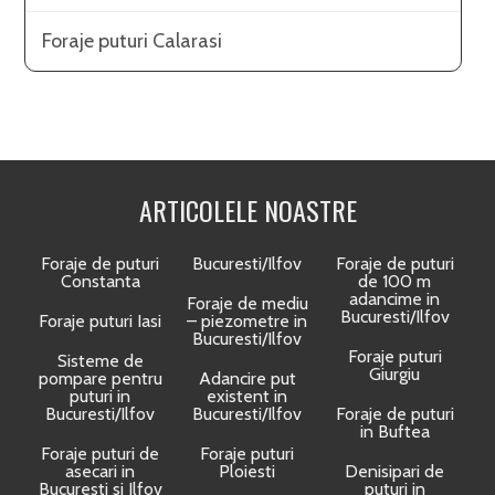
Foraje puturi Calarasi
ARTICOLELE NOASTRE
Foraje de puturi
Bucuresti/Ilfov
Foraje de puturi
Constanta
de 100 m
adancime in
Foraje de mediu
Bucuresti/Ilfov
Foraje puturi Iasi
– piezometre in
Bucuresti/Ilfov
Foraje puturi
Sisteme de
Giurgiu
pompare pentru
Adancire put
puturi in
existent in
Bucuresti/Ilfov
Bucuresti/Ilfov
Foraje de puturi
in Buftea
Foraje puturi de
Foraje puturi
asecari in
Ploiesti
Denisipari de
Bucuresti si Ilfov
puturi in