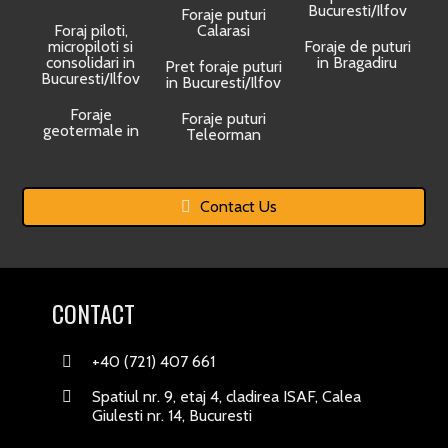
Bucuresti/Ilfov
Foraje puturi
Foraj piloti,
Calarasi
micropiloti si
Foraje de puturi
consolidari in
in Bragadiru
Pret foraje puturi
Bucuresti/Ilfov
in Bucuresti/Ilfov
Foraje
Foraje puturi
geotermale in
Teleorman
Contact Us
CONTACT
+40 (721) 407 661
Spatiul nr. 9, etaj 4, cladirea ISAF, Calea
Giulesti nr. 14, Bucuresti