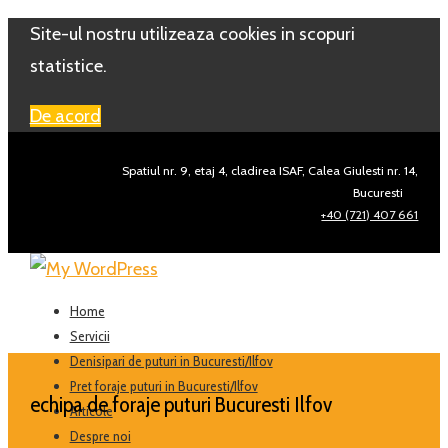
Site-ul nostru utilizeaza cookies in scopuri
statistice.
De acord
Spatiul nr. 9, etaj 4, cladirea ISAF, Calea Giulesti nr. 14,
Bucuresti
+40 (721) 407 661
Home
Servicii
Denisipari de puturi in Bucuresti/Ilfov
Pret foraje puturi in Bucuresti/Ilfov
echipa de foraje puturi Bucuresti Ilfov
Articole
Despre noi