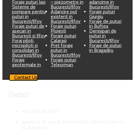
Foraje puturi Iasi
– piezometre in
adancime in
Sisteme de
Bucuresti/Ilfov
Bucuresti/Ilfov
pompare pentru
Adancire put
Foraje puturi
puturi in
existent in
Giurgiu
Bucuresti/Ilfov
Bucuresti/Ilfov
Foraje de puturi
Foraje puturi de
Foraje puturi
in Buftea
asecari in
Ploiesti
Denisipari de
Bucuresti si Ilfov
Foraje puturi
puturi in
Foraj piloti,
Calarasi
Bucuresti/Ilfov
micropiloti si
Pret foraje
Foraje de puturi
consolidari in
puturi in
in Bragadiru
Bucuresti/Ilfov
Bucuresti/Ilfov
Foraje
Foraje puturi
geotermale in
Teleorman
Contact Us
Contact
+40 (721) 407 661
Spatiul nr. 9, etaj 4, cladirea ISAF, Calea Giulesti nr.
14, Bucuresti