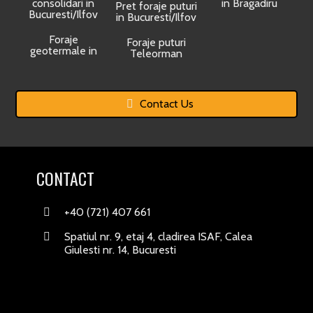
consolidari in
in Bragadiru
Pret foraje puturi
Bucuresti/Ilfov
in Bucuresti/Ilfov
Foraje
Foraje puturi
geotermale in
Teleorman
Contact Us
CONTACT
+40 (721) 407 661
Spatiul nr. 9, etaj 4, cladirea ISAF, Calea
Giulesti nr. 14, Bucuresti