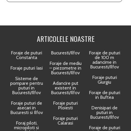
ARTICOLELE NOASTRE
Foraje de puturi
Bucuresti/Ilfov
Foraje de puturi
Constanta
de 100 m
adancime in
Foraje de mediu
Bucuresti/Ilfov
Foraje puturi Iasi
– piezometre in
Bucuresti/Ilfov
Foraje puturi
Sisteme de
Giurgiu
pompare pentru
Adancire put
puturi in
existent in
Bucuresti/Ilfov
Bucuresti/Ilfov
Foraje de puturi
in Buftea
Foraje puturi de
Foraje puturi
asecari in
Ploiesti
Denisipari de
Bucuresti si Ilfov
puturi in
Bucuresti/Ilfov
Foraje puturi
Foraj piloti,
Calarasi
micropiloti si
Foraje de puturi