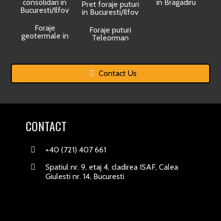
consolidari in
in Bragadiru
Pret foraje puturi
Bucuresti/Ilfov
in Bucuresti/Ilfov
Foraje
Foraje puturi
geotermale in
Teleorman
Contact Us
CONTACT
+40 (721) 407 661
Spatiul nr. 9, etaj 4, cladirea ISAF, Calea
Giulesti nr. 14, Bucuresti