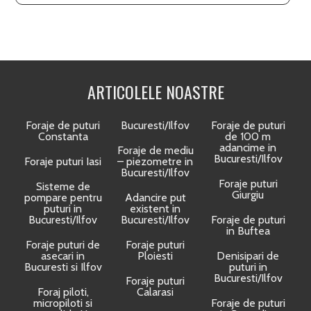
ARTICOLELE NOASTRE
Foraje de puturi
Bucuresti/Ilfov
Foraje de puturi
Constanta
de 100 m
adancime in
Foraje de mediu
Bucuresti/Ilfov
Foraje puturi Iasi
– piezometre in
Bucuresti/Ilfov
Foraje puturi
Sisteme de
Giurgiu
pompare pentru
Adancire put
puturi in
existent in
Bucuresti/Ilfov
Bucuresti/Ilfov
Foraje de puturi
in Buftea
Foraje puturi de
Foraje puturi
asecari in
Ploiesti
Denisipari de
Bucuresti si Ilfov
puturi in
Bucuresti/Ilfov
Foraje puturi
Foraj piloti,
Calarasi
micropiloti si
Foraje de puturi